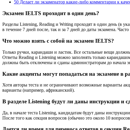
50
Делает ли экзаменатор какие-либо комментарии к каче
Экзамен IELTS проходит в один день?
Разделы Listening, Reading и Writing проходят в один день (в у
в течение 7 дней после, так и за 7 дней до даты экзамена. Ча
Что можно взять с собой на экзамен IELTS?
Только ручки, карандаши и ластик. Все остальные вещи должн
Ответы Reading и Listening можно заполнять только карандаш
должны быть отключены и сданы администраторам до начала эк
Какие акценты могут попадаться на экзамене в ра
Хотя авторы теста и не ограничивают возможные варианты ак
варианты (например, африканский).
В разделе Listening будут ли даны инструкции и
Да, в начале теста Listening, кандидатам будут даны инструкци
После того как секция вопросов (обычно это около 10 вопросов
Дается ли время для переноса ответов в секции Re