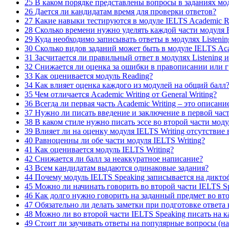
25
В каком порядке представлены вопросы в заданиях мод
26
Дается ли кандидатам время для проверки ответов?
27
Какие навыки тестируются в модуле IELTS Academic R
28
Сколько времени нужно уделять каждой части модуля 
29
Куда необходимо записывать ответы в модулях Listenin
30
Сколько видов заданий может быть в модуле IELTS Ac
31
Засчитается ли правильный ответ в модулях Listening и
32
Снижается ли оценка за ошибки в правописании или гр
33
Как оценивается модуль Reading?
34
Как влияет оценка каждого из модулей на общий балл
35
Чем отличается Academic Writing от General Writing?
36
Всегда ли первая часть Academic Writing – это описани
37
Нужно ли писать введение и заключение в первой част
38
В каком стиле нужно писать эссе во второй части моду
39
Влияет ли на оценку модуля IELTS Writing отсутствие
40
Равноценны ли обе части модуля IELTS Writing?
41
Как оценивается модуль IELTS Writing?
42
Снижается ли балл за неаккуратное написание?
43
Всем кандидатам выдаются одинаковые задания?
44
Почему модуль IELTS Speaking записывается на дикто
45
Можно ли начинать говорить во второй части IELTS Spe
46
Как долго нужно говорить на заданный предмет во вто
47
Обязательно ли делать заметки при подготовке ответа 
48
Можно ли во второй части IELTS Speaking писать на к
49
Стоит ли заучивать ответы на популярные вопросы (на