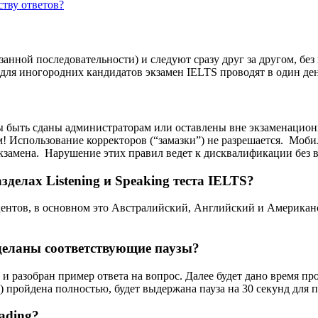
ству ответов?
казанной последовательности) и следуют сразу друг за другом, бе
сто для иногородних кандидатов экзамен IELTS проводят в один де
ы быть сданы администраторам или оставлены вне экзаменацион
ом! Использование корректоров (“замазки”) не разрешается. Мо
замена. Нарушение этих правил ведет к дисквалификации без в
зделах Listening и Speaking теста IELTS?
центов, в основном это Австралийский, Английский и Американ
 сделаны соответствующие паузы?
и и разобран пример ответа на вопрос. Далее будет дано время п
) пройдена полностью, будет выдержана пауза на 30 секунд для 
ading?