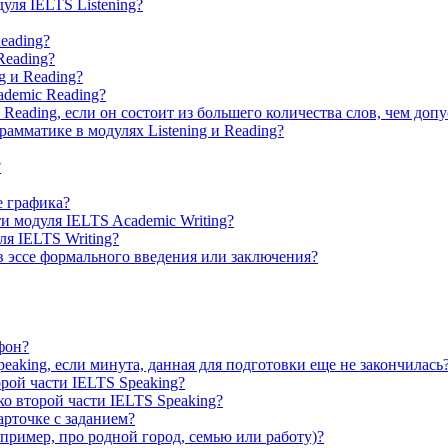
уля IELTS Listening?
eading?
Reading?
g и Reading?
ademic Reading?
 Reading, если он состоит из большего количества слов, чем допу
амматике в модулях Listening и Reading?
?
е графика?
и модуля IELTS Academic Writing?
ля IELTS Writing?
 в эссе формального введения или заключения?
фон?
aking, если минута, данная для подготовки еще не закончилась
рой части IELTS Speaking?
ко второй части IELTS Speaking?
арточке с заданием?
пример, про родной город, семью или работу)?