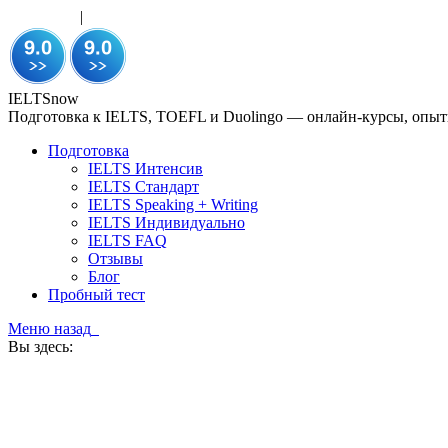
WhatsApp
|
Telegram
+7 911 270-11-12
UTC+3 (MSK Time Zone)
IELTSnow
Подготовка к IELTS, TOEFL и Duolingo — онлайн-курсы, опытн
Подготовка
IELTS Интенсив
IELTS Стандарт
IELTS Speaking + Writing
IELTS Индивидуально
IELTS FAQ
Отзывы
Блог
Пробный тест
Меню
назад
Вы здесь: