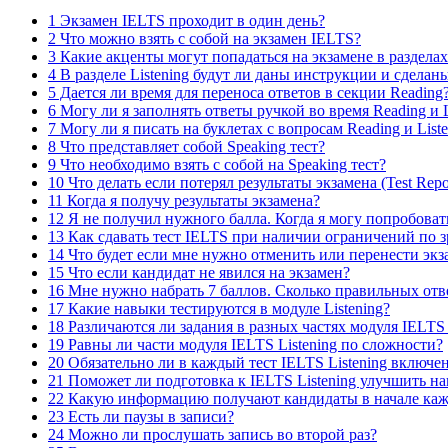
1
Экзамен IELTS проходит в один день?
2
Что можно взять с собой на экзамен IELTS?
3
Какие акценты могут попадаться на экзамене в разделах 
4
В разделе Listening будут ли даны инструкции и сдела
5
Дается ли время для переноса ответов в секции Reading
6
Могу ли я заполнять ответы ручкой во время Reading и L
7
Могу ли я писать на буклетах с вопросам Reading и Liste
8
Что представляет собой Speaking тест?
9
Что необходимо взять с собой на Speaking тест?
10
Что делать если потерял результаты экзамена (Test Repo
11
Когда я получу результаты экзамена?
12
Я не получил нужного балла. Когда я могу попробовать
13
Как сдавать тест IELTS при наличии ограничений по зр
14
Что будет если мне нужно отменить или перенести эк
15
Что если кандидат не явился на экзамен?
16
Мне нужно набрать 7 баллов. Сколько правильных отве
17
Какие навыки тестируются в модуле Listening?
18
Различаются ли задания в разных частях модуля IELTS 
19
Равны ли части модуля IELTS Listening по сложности?
20
Обязательно ли в каждый тест IELTS Listening включ
21
Поможет ли подготовка к IELTS Listening улучшить н
22
Какую информацию получают кандидаты в начале кажд
23
Есть ли паузы в записи?
24
Можно ли прослушать запись во второй раз?