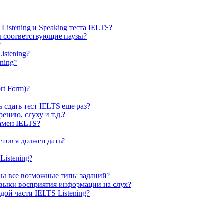
Listening и Speaking теста IELTS?
ны соответствующие паузы?
?
istening?
ning?
rt Form)?
 сдать тест IELTS еще раз?
ению, слуху и т.д.?
замен IELTS?
тов я должен дать?
Listening?
ены все возможные типы заданий?
авыки восприятия информации на слух?
ой части IELTS Listening?