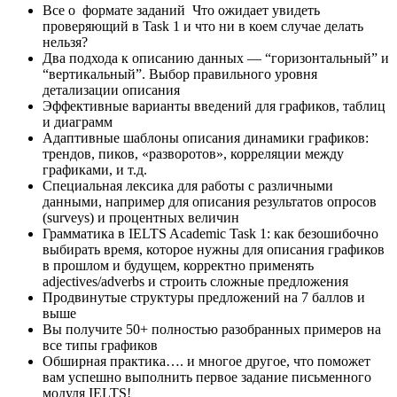
Все о формате заданий Что ожидает увидеть
проверяющий в Task 1 и что ни в коем случае делать
нельзя?
Два подхода к описанию данных — “горизонтальный” и
“вертикальный”. Выбор правильного уровня
детализации описания
Эффективные варианты введений для графиков, таблиц
и диаграмм
Адаптивные шаблоны описания динамики графиков:
трендов, пиков, «разворотов», корреляции между
графиками, и т.д.
Специальная лексика для работы с различными
данными, например для описания результатов опросов
(surveys) и процентных величин
Грамматика в IELTS Academic Task 1: как безошибочно
выбирать время, которое нужны для описания графиков
в прошлом и будущем, корректно применять
adjectives/adverbs и строить сложные предложения
Продвинутые структуры предложений на 7 баллов и
выше
Вы получите 50+ полностью разобранных примеров на
все типы графиков
Обширная практика…. и многое другое, что поможет
вам успешно выполнить первое задание письменного
модуля IELTS!