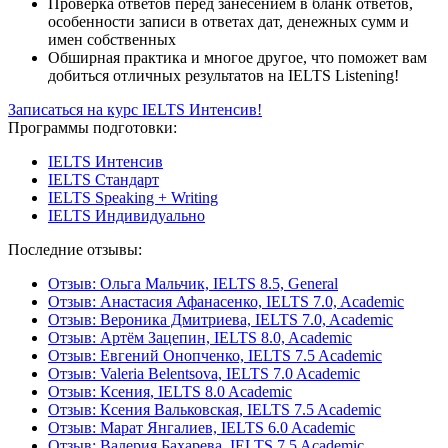
Проверка ответов перед занесением в бланк ответов,
особенности записи в ответах дат, денежных сумм и
имен собственных
Обширная практика и многое другое, что поможет вам
добиться отличных результатов на IELTS Listening!
Записаться на курс IELTS Интенсив!
Программы подготовки:
IELTS Интенсив
IELTS Стандарт
IELTS Speaking + Writing
IELTS Индивидуально
Последние отзывы:
Отзыв: Ольга Мальчик, IELTS 8.5, General
Отзыв: Анастасия Афанасенко, IELTS 7.0, Academic
Отзыв: Вероника Дмитриева, IELTS 7.0, Academic
Отзыв: Артём Зацепин, IELTS 8.0, Academic
Отзыв: Евгений Онопченко, IELTS 7.5 Academic
Отзыв: Valeria Belentsova, IELTS 7.0 Academic
Отзыв: Ксения, IELTS 8.0 Academic
Отзыв: Ксения Вальковская, IELTS 7.5 Academic
Отзыв: Марат Янгалиев, IELTS 6.0 Academic
Отзыв: Валерия Бахарева, IELTS 7.5 Academic