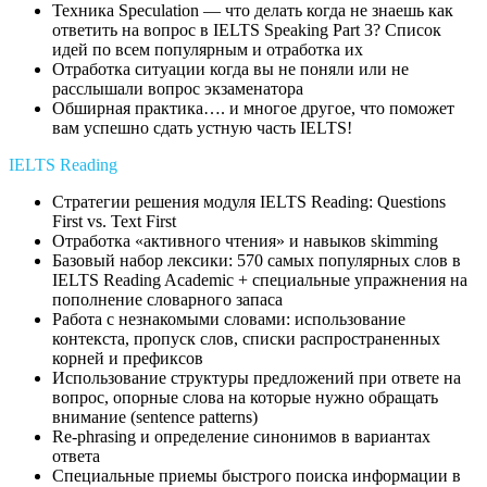
Техника Speculation — что делать когда не знаешь как
ответить на вопрос в IELTS Speaking Part 3? Список
идей по всем популярным и отработка их
Отработка ситуации когда вы не поняли или не
расслышали вопрос экзаменатора
Обширная практика…. и многое другое, что поможет
вам успешно сдать устную часть IELTS!
IELTS Reading
Стратегии решения модуля IELTS Reading: Questions
First vs. Text First
Отработка «активного чтения» и навыков skimming
Базовый набор лексики: 570 самых популярных слов в
IELTS Reading Academic + специальные упражнения на
пополнение словарного запаса
Работа с незнакомыми словами: использование
контекста, пропуск слов, списки распространенных
корней и префиксов
Использование структуры предложений при ответе на
вопрос, опорные слова на которые нужно обращать
внимание (sentence patterns)
Re-phrasing и определение синонимов в вариантах
ответа
Специальные приемы быстрого поиска информации в