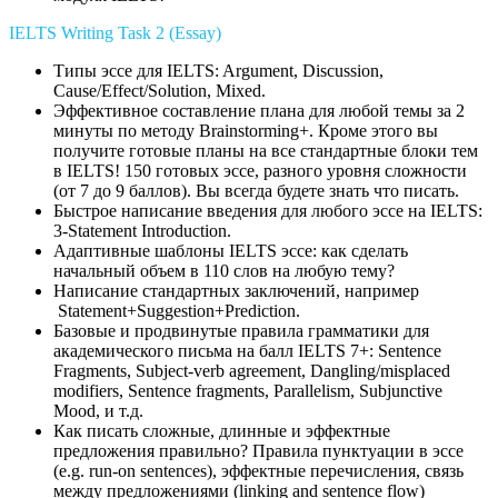
IELTS Writing Task 2 (Essay)
Типы эссе для IELTS: Argument, Discussion,
Cause/Effect/Solution, Mixed.
Эффективное составление плана для любой темы за 2
минуты по методу Brainstorming+. Кроме этого вы
получите готовые планы на все стандартные блоки тем
в IELTS! 150 готовых эссе, разного уровня сложности
(от 7 до 9 баллов). Вы всегда будете знать что писать.
Быстрое написание введения для любого эссе на IELTS:
3-Statement Introduction.
Адаптивные шаблоны IELTS эссе: как сделать
начальный объем в 110 слов на любую тему?
Написание стандартных заключений, например
Statement+Suggestion+Prediction.
Базовые и продвинутые правила грамматики для
академического письма на балл IELTS 7+: Sentence
Fragments, Subject-verb agreement, Dangling/misplaced
modifiers, Sentence fragments, Parallelism, Subjunctive
Mood, и т.д.
Как писать сложные, длинные и эффектные
предложения правильно? Правила пунктуации в эссе
(e.g. run-on sentences), эффектные перечисления, связь
между предложениями (linking and sentence flow)