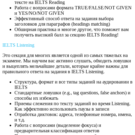
тексте на IELTS Reading
Работа с вопросами формата TRUE/FALSE/NOT GIVEN
и YES/NO/NOT GIVEN
Эффективный способ ответа на задания выбора
заголовков для параграфов (headings matching)
Обширная практика и многое другое, что поможет вам
получить высокий балл за секцию IELTS Reading!
IELTS Listening
Это секция для многих является одной из самых тяжелых на
экзамене. Мы научим вас активно слушать, обходить ловушки
и выцеплять мельчайшие детали, которые крайне важны для
правильного ответа на задания в IELTS Listening.
Структура, формат и все типы заданий на аудировании в
IELTS
Стандартные ловушки (e.g., tag questions, false anchors) и
способы их избежать
Приемы слежения по тексту заданий во время Listening.
Как эффективно использовать паузы в записи
Отработка диктовок: адреса, телефонные номера, имена,
и т.д.
Работа с вопросами (выделение фокуса) и
предварительная классификация ответов