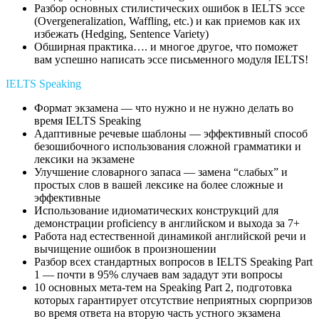
Разбор основных стилистических ошибок в IELTS эссе
(Overgeneralization, Waffling, etc.) и как приемов как их
избежать (Hedging, Sentence Variety)
Обширная практика…. и многое другое, что поможет
вам успешно написать эссе письменного модуля IELTS!
IELTS Speaking
Формат экзамена — что нужно и не нужно делать во
время IELTS Speaking
Адаптивные речевые шаблоны — эффективный способ
безошибочного использования сложной грамматики и
лексики на экзамене
Улучшение словарного запаса — замена “слабых” и
простых слов в вашей лексике на более сложные и
эффективные
Использование идиоматических конструкций для
демонстрации proficiency в английском и выхода за 7+
Работа над естественной динамикой английской речи и
вычищение ошибок в произношении
Разбор всех стандартных вопросов в IELTS Speaking Part
1 — почти в 95% случаев вам зададут эти вопросы
10 основных мета-тем на Speaking Part 2, подготовка
которых гарантирует отсутствие неприятных сюрпризов
во время ответа на вторую часть устного экзамена