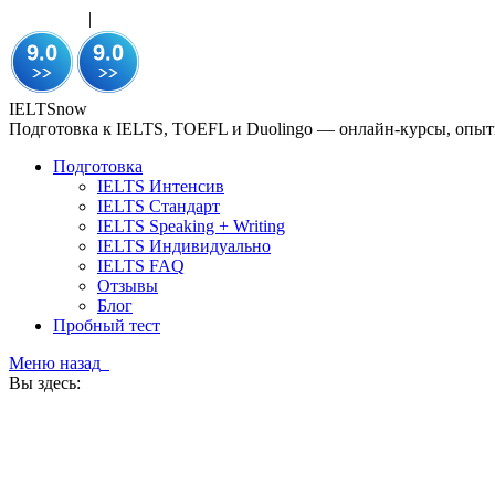
WhatsApp
|
Telegram
+7 911 270-11-12
UTC+3 (MSK Time Zone)
IELTSnow
Подготовка к IELTS, TOEFL и Duolingo — онлайн-курсы, опытн
Подготовка
IELTS Интенсив
IELTS Стандарт
IELTS Speaking + Writing
IELTS Индивидуально
IELTS FAQ
Отзывы
Блог
Пробный тест
Меню
назад
Вы здесь: