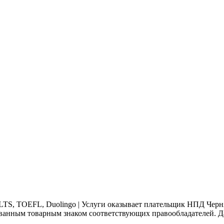
 IELTS, TOEFL, Duolingo | Услуги оказывает плательщик НПД Че
ованным товарным знаком соответствующих правообладателей. Да