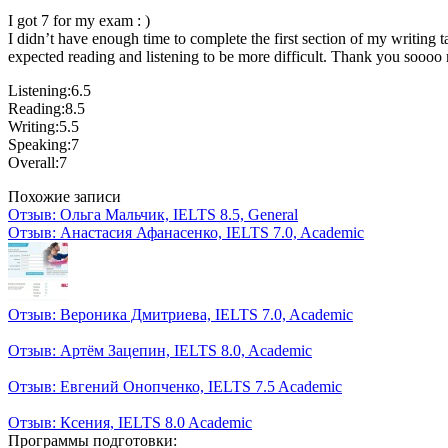
I got 7 for my exam : )
I didn’t have enough time to complete the first section of my writing 
expected reading and listening to be more difficult. Thank you soooo 
Listening:6.5
Reading:8.5
Writing:5.5
Speaking:7
Overall:7
Похожие записи
Отзыв: Ольга Мальчик, IELTS 8.5, General
Отзыв: Анастасия Афанасенко, IELTS 7.0, Academic
Отзыв: Вероника Дмитриева, IELTS 7.0, Academic
Отзыв: Артём Зацепин, IELTS 8.0, Academic
Отзыв: Евгений Онопченко, IELTS 7.5 Academic
Отзыв: Ксения, IELTS 8.0 Academic
Программы подготовки: