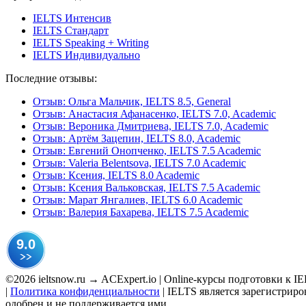
IELTS Интенсив
IELTS Стандарт
IELTS Speaking + Writing
IELTS Индивидуально
Последние отзывы:
Отзыв: Ольга Мальчик, IELTS 8.5, General
Отзыв: Анастасия Афанасенко, IELTS 7.0, Academic
Отзыв: Вероника Дмитриева, IELTS 7.0, Academic
Отзыв: Артём Зацепин, IELTS 8.0, Academic
Отзыв: Евгений Онопченко, IELTS 7.5 Academic
Отзыв: Valeria Belentsova, IELTS 7.0 Academic
Отзыв: Ксения, IELTS 8.0 Academic
Отзыв: Ксения Вальковская, IELTS 7.5 Academic
Отзыв: Марат Янгалиев, IELTS 6.0 Academic
Отзыв: Валерия Бахарева, IELTS 7.5 Academic
©2026 ieltsnow.ru → ACExpert.io | Online-курсы подготовки к
|
Политика конфиденциальности
| IELTS является зарегистрир
одобрен и не поддерживается ими.